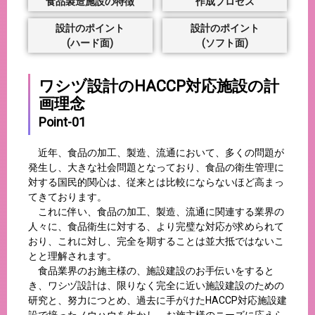
食品製造施設の特徴
作成プロセス
設計のポイント
設計のポイント
(ハード面)
(ソフト面)
ワシヅ設計のHACCP対応施設の計
画理念
Point-01
近年、食品の加工、製造、流通において、多くの問題が
発生し、大きな社会問題となっており、食品の衛生管理に
対する国民的関心は、従来とは比較にならないほど高まっ
てきております。
これに伴い、食品の加工、製造、流通に関連する業界の
人々に、食品衛生に対する、より完璧な対応が求められて
おり、これに対し、完全を期することは並大抵ではないこ
とと理解されます。
食品業界のお施主様の、施設建設のお手伝いをすると
き、ワシヅ設計は、限りなく完全に近い施設建設のための
研究と、努力につとめ、過去に手がけたHACCP対応施設建
設で培ったノウハウを生かし、お施主様のニーズに応えら