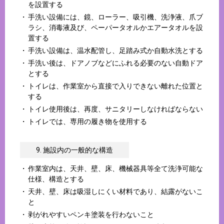
を設置する
手洗い設備には、鏡、ローラー、吸引機、洗浄液、爪ブ
ラシ、消毒液及び、ペーパータオルかエアータオルを設
置する
手洗い設備は、温水配管し、足踏み式か自動水洗とする
手洗い後は、ドアノブなどにふれる必要のない自動ドア
とする
トイレは、作業室から直接で入りできない離れた位置と
する
トイレ使用後は、再度、サニタリーしなければならない
トイレでは、専用の履き物を使用する
9. 施設内の一般的な構造
作業室内は、天井、壁、床、機械器具等全て洗浄可能な
仕様、構造とする
天井、壁、床は吸湿しにくい材料であり、結露がないこ
と
剥がれやすいペンキ塗装を行わないこと