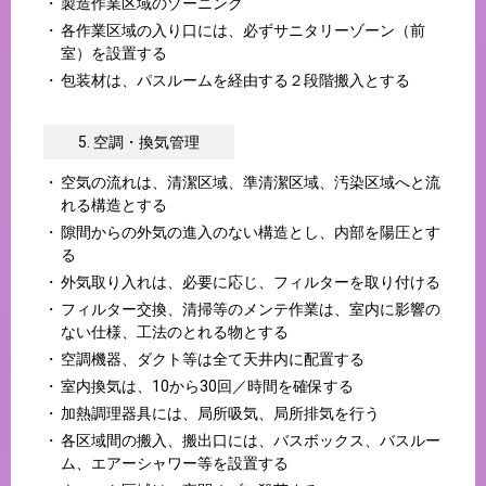
製造作業区域のゾーニング
各作業区域の入り口には、必ずサニタリーゾーン（前
室）を設置する
包装材は、パスルームを経由する２段階搬入とする
5. 空調・換気管理
空気の流れは、清潔区域、準清潔区域、汚染区域へと流
れる構造とする
隙間からの外気の進入のない構造とし、内部を陽圧とす
る
外気取り入れは、必要に応じ、フィルターを取り付ける
フィルター交換、清掃等のメンテ作業は、室内に影響の
ない仕様、工法のとれる物とする
空調機器、ダクト等は全て天井内に配置する
室内換気は、10から30回／時間を確保する
加熱調理器具には、局所吸気、局所排気を行う
各区域間の搬入、搬出口には、バスボックス、バスルー
ム、エアーシャワー等を設置する