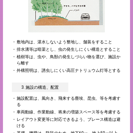
敷地内は、湛水しないよう整地し、舗装をすること
排水溝等は暗渠とし、虫の発生しにくい構造とすること
植樹等は、虫や、鳥獣の発生しづらい物を選び、施設か
ら離す
外構照明は、誘虫しにくい高圧ナトリュウム灯等とする
3. 施設の構造、配置
施設配置は、風向き、飛来する塵埃、昆虫、等を考慮す
る
車両動線、作業動線、将来の増築スペース等を考慮する
レイアウト変更等に対応できるよう、ブレース構造は避
ける