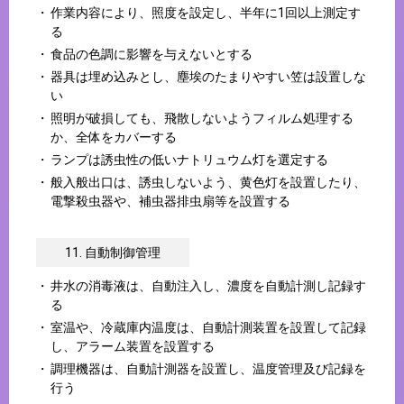
作業内容により、照度を設定し、半年に1回以上測定す
る
食品の色調に影響を与えないとする
器具は埋め込みとし、塵埃のたまりやすい笠は設置しな
い
照明が破損しても、飛散しないようフィルム処理する
か、全体をカバーする
ランプは誘虫性の低いナトリュウム灯を選定する
般入般出口は、誘虫しないよう、黄色灯を設置したり、
電撃殺虫器や、補虫器排虫扇等を設置する
11. 自動制御管理
井水の消毒液は、自動注入し、濃度を自動計測し記録す
る
室温や、冷蔵庫内温度は、自動計測装置を設置して記録
し、アラーム装置を設置する
調理機器は、自動計測器を設置し、温度管理及び記録を
行う