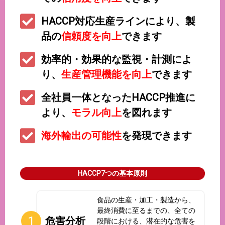
HACCP対応生産ラインにより、製
品の
信頼度を向上
できます
効率的・効果的な監視・計測によ
り、
生産管理機能を向上
できます
全社員一体となったHACCP推進に
より、
モラル向上
を図れます
海外輸出の可能性
を発現できます
HACCP7つの基本原則
食品の生産・加工・製造から、
最終消費に至るまでの、全ての
危害分析
段階における、潜在的な危害を