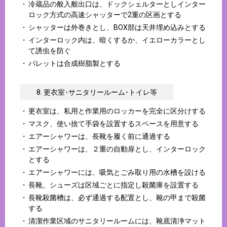
冷蔵品の般入般出口は、ドックシェルターとしインター
ロック方式の高速シャッターで2重の区画とする
シャッターは外巻きとし、BOX部は天井埋め込みとする
インターロック内は、暗くするか、イエローカラーとし
て誘虫を防ぐ
パレットは合成樹脂製とする
8. 更衣室･サニタリールーム･トイレ等
更衣室は、私用と作業用のロッカーを完全に区分けする
マスク、使い捨て手袋を設置するスペースを用意する
エアーシャワーは、長靴を履く前に通過する
エアーシャワーは、２重の自動扉とし、インターロック
とする
エアーシャワーには、吸気とごみ取り用の水槽を設ける
長靴、シューズは区域ごとに指定し殺菌庫を設置する
長靴殺菌槽は、必ず通過する配置とし、靴の甲まで殺菌
する
清潔作業区域のサニタリールームには、靴底清浄マット