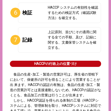
HACCP システムの有効性を確認
検証
するための検証方式（確認試験
方法）を確立する。
上記原則、並びにその適用に関
する全ての手順、及び、記録に
記録
関する、文書保管システムを確
立する。
HACCPの行政上の位置づけ
食品の生産･加工・製造の営業許可は、厚生省の管轄下
において、保健所の許可を得ることにより営業することが
出 来ます。HACCPの認証の有無は、食品の生産･加工・製
造の営業許可とは直接連動しないため、HACCPの認証がな
くとも、食品加工の営業は行うことが出来ます。
しかし、HACCP認証を得られる体制の工場（HACCPシ
ステムによる、管理体制を取り、HACCPシステムに対応で
きる工場）で、営業を行うことにより、生産される食品の