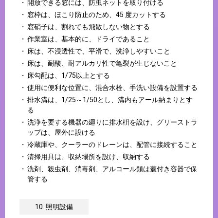
開放できる窓には、防虫ネットを取り付ける
窓枠は、ほこり防止のため、45 度カットする
窓硝子は、割れても飛散しない物とする
作業室は、基本的に、ドライであること
床は、不浸透性で、平滑で、洗浄しやすいこと
床は、耐酸、耐アルカリ性で亀裂が生じないこと
床勾配は、1/75以上とする
使用に便利な位置に、混合水栓、手洗い設備を設置する
排水溝は、1/25～1/50とし、溝内もアール納まりとす
る
洗浄を要する機器の廻りに排水枡を設け、グリーストラ
ップは、屋外に設ける
冷蔵庫や、クーラーのドレーンは、配管に接続すること
清掃用具は、収納場所を設け、収納する
洗剤、殺虫剤、消毒剤、アルコール類は蓋付き容器で保
管する
10. 照明設備