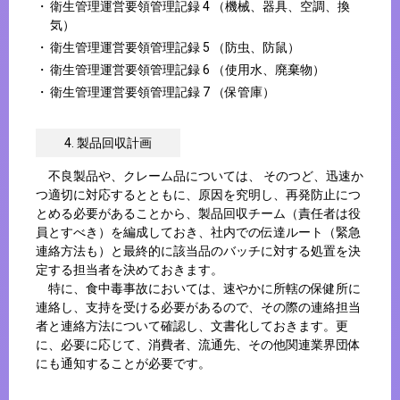
衛生管理運営要領管理記録 4 （機械、器具、空調、換
気）
衛生管理運営要領管理記録 5 （防虫、防鼠）
衛生管理運営要領管理記録 6 （使用水、廃棄物）
衛生管理運営要領管理記録 7 （保管庫）
4. 製品回収計画
不良製品や、クレーム品については、 そのつど、迅速か
つ適切に対応するとともに、原因を究明し、再発防止につ
とめる必要があることから、製品回収チーム（責任者は役
員とすべき）を編成しておき、社内での伝達ルート（緊急
連絡方法も）と最終的に該当品のバッチに対する処置を決
定する担当者を決めておきます。
特に、食中毒事故においては、速やかに所轄の保健所に
連絡し、支持を受ける必要があるので、その際の連絡担当
者と連絡方法について確認し、文書化しておきます。更
に、必要に応じて、消費者、流通先、その他関連業界団体
にも通知することが必要です。