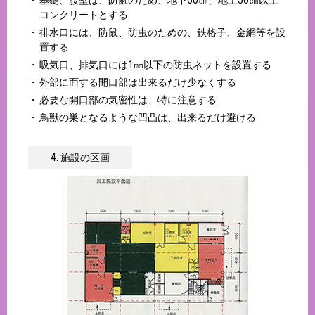
基礎、腰壁は、防鼠のため、地下60㎝、地上50㎝以上
コンクリートとする
排水口には、防鼠、防虫のための、鉄格子、金網等を設
置する
吸気口、排気口には1㎜以下の防虫ネットを設置する
外部に面する開口部は出来るだけ少なくする
必要な開口部の気密性は、特に注意する
鳥獣の巣となるような凹凸は、出来るだけ避ける
4. 施設の区画